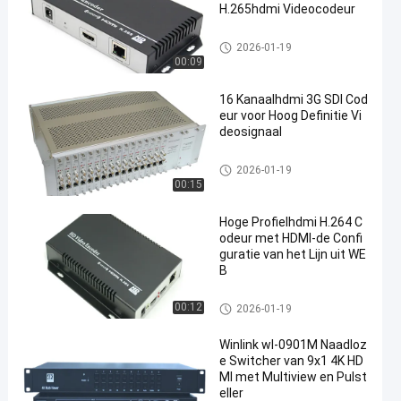
H.265hdmi Videocodeur
HDMI Multiviewer
2026-01-19
00:09
16 Kanaalhdmi 3G SDI Cod
eur voor Hoog Definitie Vi
deosignaal
HDMI Multiviewer
2026-01-19
00:15
Hoge Profielhdmi H.264 C
odeur met HDMI-de Confi
guratie van het Lijn uit WE
B
HDMI Multiviewer
00:12
2026-01-19
Winlink wl-0901M Naadloz
e Switcher van 9x1 4K HD
MI met Multiview en Pulst
eller