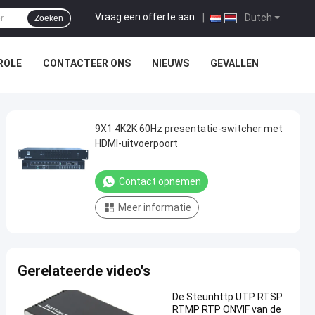
Vraag een offerte aan
|
Dutch
Zoeken
ROLE
CONTACTEER ONS
NIEUWS
GEVALLEN
9X1 4K2K 60Hz presentatie-switcher met
HDMI-uitvoerpoort
Contact opnemen
Meer informatie
Gerelateerde video's
De Steunhttp UTP RTSP
RTMP RTP ONVIF van de