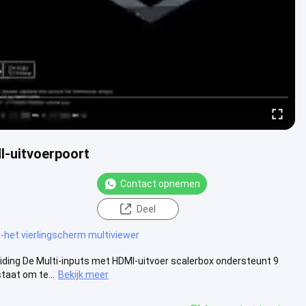
I-uitvoerpoort
Contact opnemen
Deel
-het vierlingscherm multiviewer
iding De Multi-inputs met HDMI-uitvoer scalerbox ondersteunt 9
taat om te...
Bekijk meer