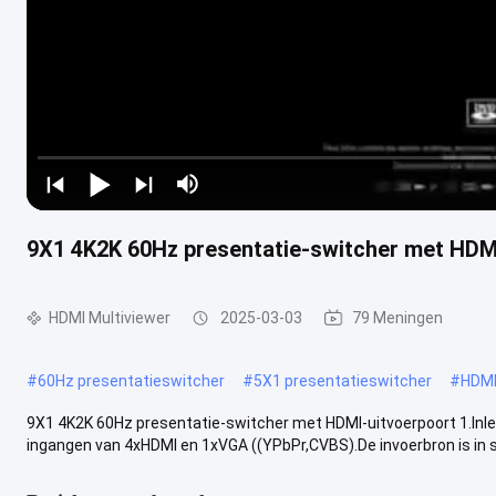
9X1 4K2K 60Hz presentatie-switcher met HDM
HDMI Multiviewer
2025-03-03
79 Meningen
#
60Hz presentatieswitcher
#
5X1 presentatieswitcher
#
HDMI
9X1 4K2K 60Hz presentatie-switcher met HDMI-uitvoerpoort 1.Inle
ingangen van 4xHDMI en 1xVGA ((YPbPr,CVBS).De invoerbron is in s