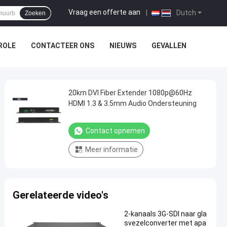
Vraag een offerte aan
|
Dutch
Zoeken
ROLE
CONTACTEER ONS
NIEUWS
GEVALLEN
20km DVI Fiber Extender 1080p@60Hz
HDMI 1.3 & 3.5mm Audio Ondersteuning
Contact opnemen
Meer informatie
Gerelateerde video's
2-kanaals 3G-SDI naar gla
svezelconverter met apa