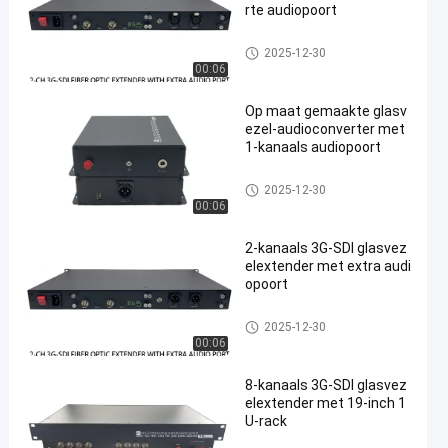
rte audiopoort
Glasvezelverlenger
2025-12-30
00:06
Op maat gemaakte glasv
ezel-audioconverter met
1-kanaals audiopoort
Glasvezelverlenger
2025-12-30
00:06
2-kanaals 3G-SDI glasvez
elextender met extra audi
opoort
Glasvezelverlenger
2025-12-30
00:06
8-kanaals 3G-SDI glasvez
elextender met 19-inch 1
U-rack