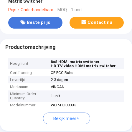
Matrix Switcher
Prijs：Onderhandelbaar
MOQ：1 unit
Beste prijs
Contact nu
Productomschrijving
,
8x8 HDMI matrix switcher
Hoog licht
HD TV video HDMI matrix switcher
Certificering
CE FCC Rohs
Levertijd
2-3 dagen
Merknaam
VINCAN
Minimum Order
1 unit
Quantity
Modelnummer
WLP-HD0808K
Bekijk meer