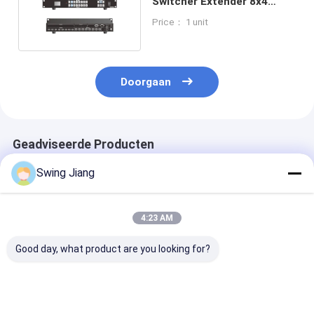
Switcher Extender 8x4
HDMI Matrix Switcher
Price： 1 unit
Doorgaan
Geadviseerde Producten
Swing Jiang
4:23 AM
Good day, what product are you looking for?
6x6 8k 8 x 8 HDMI
High-Performance
4k HDMI Seam
Matrix Switcher
HDMI Matrix
Video Matrix
HDMI Matrix 18 Gbps
Switcher - Meerdere
Switcher 8x4 e
naadloze verbinding
ingangen/uitgangen
Audio voor Hi