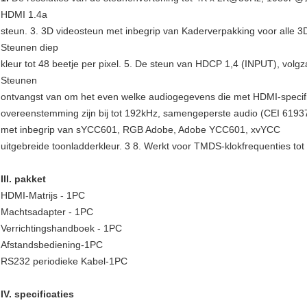
HDMI 1.4a
steun. 3. 3D videosteun met inbegrip van Kaderverpakking voor alle 
Steunen diep
kleur tot 48 beetje per pixel. 5. De steun van HDCP 1,4 (INPUT), vo
Steunen
ontvangst van om het even welke audiogegevens die met HDMI-specifica
overeenstemming zijn bij tot 192kHz, samengeperste audio (CEI 61937
met inbegrip van sYCC601, RGB Adobe, Adobe YCC601, xvYCC
uitgebreide toonladderkleur. 3 8. Werkt voor TMDS-klokfrequenties to
III. pakket
HDMI-Matrijs - 1PC
Machtsadapter - 1PC
Verrichtingshandboek - 1PC
Afstandsbediening-1PC
RS232 periodieke Kabel-1PC
IV. specificaties