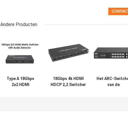
Andere Producten
Type A 18Gbps
18Gbps 4k HDMI
Het ARC-Switch
2x2 HDMI
HDCP 2,2 Switcher
van de
Matrijsswitcher
van 4x4
Functie18gbps
met Audiotrekker
Videometaalbijlage
8x8 HDMI Matrij
met Metaalbijla