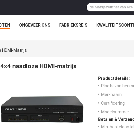
CTEN
ONGEVEER ONS
FABRIEKSREIS
KWALITEITSCONT
e HDMI-Matrijs
4x4 naadloze HDMI-matrijs
Productdetails:
Plaats van herko
Merknaam:
Certificering:
Modelnummer:
Betalen & Verzen
Min. bestelaantal