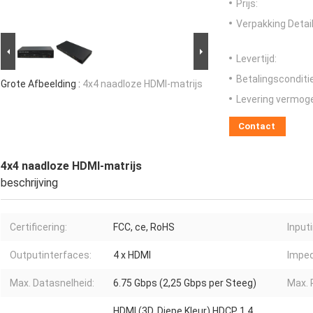
Prijs:
Verpakking Detail
Levertijd:
Betalingsconditi
Grote Afbeelding :
4x4 naadloze HDMI-matrijs
Levering vermog
Contact
4x4 naadloze HDMI-matrijs
beschrijving
Certificering:
FCC, ce, RoHS
Input
Outputinterfaces:
4 x HDMI
Impe
Max. Datasnelheid:
6.75 Gbps (2,25 Gbps per Steeg)
Max. P
HDMI (3D, Diepe Kleur) HDCP 1,4