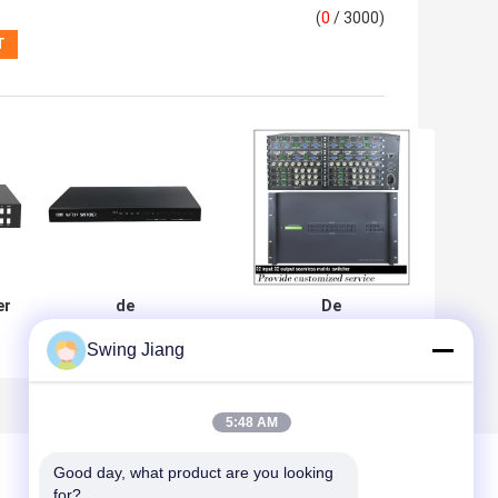
(
0
/ 3000)
er
de
De
Matrijsswitcher
Afstandsbedieningrs232
Swing Jiang
van 4K 30Hz 20W
HDMI Switcher van IRL
s
4x4 HDMI met 3D
met de Chassis van 4K
ge
Diepe Kleur van
32x32
HDCP
5:48 AM
Good day, what product are you looking 
for?