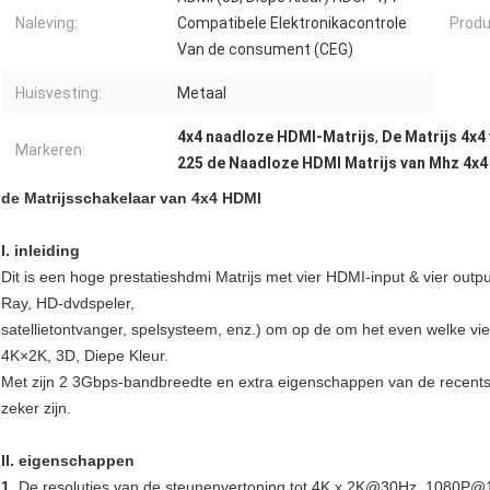
Naleving:
Compatibele Elektronikacontrole
Produ
Van de consument (CEG)
Huisvesting:
Metaal
4x4 naadloze HDMI-Matrijs
,
De Matrijs 4x4
Markeren:
225 de Naadloze HDMI Matrijs van Mhz 4x4
de Matrijsschakelaar van 4x4 HDMI
I. inleiding
Dit is een hoge prestatieshdmi Matrijs met vier HDMI-input & vier outp
Ray, HD-dvdspeler,
satellietontvanger, spelsysteem, enz.) om op de om het even welke vie
4K×2K, 3D, Diepe Kleur.
Met zijn 2 3Gbps-bandbreedte en extra eigenschappen van de recents
zeker zijn.
II. eigenschappen
1.
De resoluties van de steunenvertoning tot 4K x 2K@30Hz, 1080P