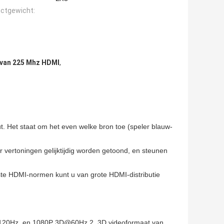
ctgewicht:
 van 225 Mhz HDMI
,
ut. Het staat om het even welke bron toe (speler blauw-
r vertoningen gelijktijdig worden getoond, en steunen
te HDMI-normen kunt u van grote HDMI-distributie
@120Hz, en 1080P 3D@60Hz 2. 3D videoformaat van