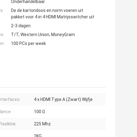
Onderhandelbaar
s:
De de kartondoos en norm voeren uit
pakket voor 4 in 4 HDMI Matrijsswitcher uit
2-3 dagen
es:
T/T, Western Union, MoneyGram
en:
100 PCs per week
interfaces:
4 x HDMI Type A (Zwart) Wijfje
dance:
100 Ω
ixelklok:
225 Mhz
2KG