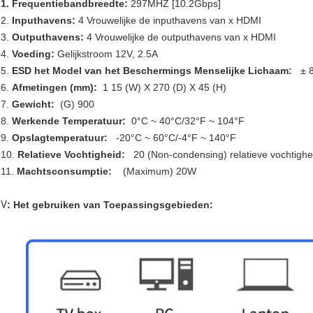
1. Frequentiebandbreedte:
297MHZ [10.2Gbps]
2.
Inputhavens:
4 Vrouwelijke de inputhavens van x HDMI
3.
Outputhavens:
4 Vrouwelijke de outputhavens van x HDMI
4.
Voeding:
Gelijkstroom 12V, 2.5A
5.
ESD het Model van het Beschermings Menselijke Lichaam:
± 8
6.
Afmetingen (mm):
1 15 (W) X 270 (D) X 45 (H)
7.
Gewicht:
(G) 900
8.
Werkende Temperatuur:
0°C ~ 40°C/32°F ~ 104°F
9.
Opslagtemperatuur:
-20°C ~ 60°C/-4°F ~ 140°F
10.
Relatieve Vochtigheid:
20 (Non-condensing) relatieve vochtigh
11.
Machtsconsumptie:
(Maximum) 20W
Ⅴ
: Het gebruiken van Toepassingsgebieden: