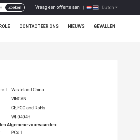
Vraag een offerte aan
|
Dutch
Zoeken
ROLE
CONTACTEER ONS
NIEUWS
GEVALLEN
mst:
Vasteland China
VINCAN
CE,FCC and RoHs
Wl-0404H
den Algemene voorwaarden:
:
PCs 1