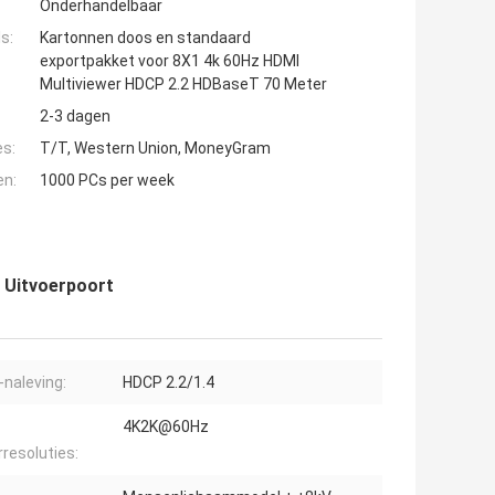
Onderhandelbaar
s:
Kartonnen doos en standaard
exportpakket voor 8X1 4k 60Hz HDMI
Multiviewer HDCP 2.2 HDBaseT 70 Meter
2-3 dagen
es:
T/T, Western Union, MoneyGram
en:
1000 PCs per week
 Uitvoerpoort
naleving:
HDCP 2.2/1.4
-
4K2K@60Hz
rresoluties: