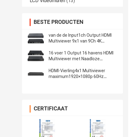
LCD Videomuren
(13)
BESTE PRODUCTEN
van de de Input1ch Output HDMI
Multiviewer 9x1 van 9Ch 4K
Naadloze Switcher
16 voer 1 Output 16 havens HDMI
Multiviewer met Naadloze
Switcher in
HDMI-Vierling4x1 Multiviewer
maximum1920×1080p 60Hz
Videoresolutie
CERTIFICAAT