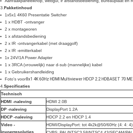
Aanraakpaneelknop, webgui, ir afstandsbediening, bureauplaat en 
3.
Pakketinhoud
1x5x1 4K60 Presentatie Switcher
1 x HDBT -ontvanger
2 x montageoren
1 x afstandsbediening
2 x IR -ontvangerkabel (met draaggolf)
2 x IR -emitterkabel
1x 24V/1A Power Adapter
1 x 3RCA (vrouwelijk) naar d-sub (mannelijke) kabel
1 x Gebruikershandleiding
Foto's voor
8x1 4K 60Hz HDMI Multiviewer HDCP 2.2 HDBASET 70 M
4.
Specificaties
Technisch
HDMI -naleving
HDMI 2.0B
DP -naleving
DisplayPort 1.2A
HDCP -naleving
HDCP 2.2 en HDCP 1.4
Video -
HDMI/DisplayPort: tot 4k2k@50/60Hz (4: 4: 4)
invoerresoluties
CVBS: PAL/NTSC3.58/NTSC4.43/SECAM/PAL