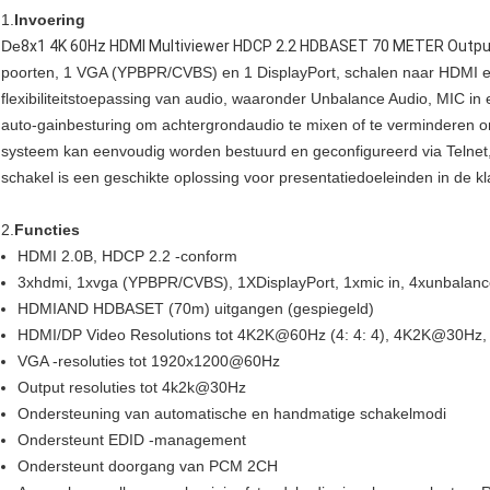
1.
Invoering
De
8x1 4K 60Hz HDMI Multiviewer HDCP 2.2 HDBASET 70 METER Outpu
poorten, 1 VGA (YPBPR/CVBS) en 1 DisplayPort, schalen naar HDMI e
flexibiliteitstoepassing van audio, waaronder Unbalance Audio, MIC in
auto-gainbesturing om achtergrondaudio te mixen of te verminderen om
systeem kan eenvoudig worden bestuurd en geconfigureerd via Telne
schakel is een geschikte oplossing voor presentatiedoeleinden in de k
2.
Functies
HDMI 2.0B, HDCP 2.2 -conform
3xhdmi, 1xvga (YPBPR/CVBS), 1XDisplayPort, 1xmic in, 4xunbalance
HDMIAND HDBASET (70m) uitgangen (gespiegeld)
HDMI/DP Video Resolutions tot 4K2K@60Hz (4: 4: 4), 4K2K@30H
VGA -resoluties tot 1920x1200@60Hz
Output resoluties tot 4k2k@30Hz
Ondersteuning van automatische en handmatige schakelmodi
Ondersteunt EDID -management
Ondersteunt doorgang van PCM 2CH