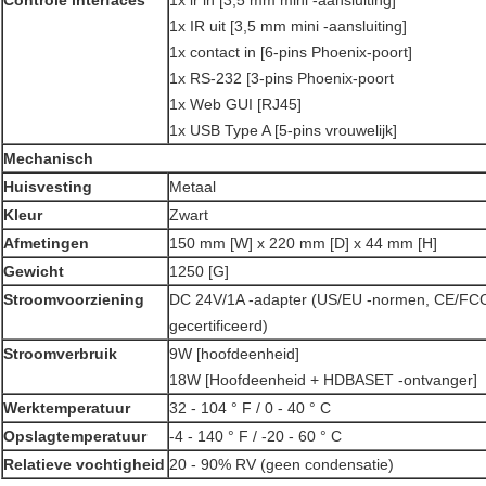
Controle interfaces
1x ir in [3,5 mm mini -aansluiting]
1x IR uit [3,5 mm mini -aansluiting]
1x contact in [6-pins Phoenix-poort]
1x RS-232 [3-pins Phoenix-poort
1x Web GUI [RJ45]
1x USB Type A [5-pins vrouwelijk]
Mechanisch
Huisvesting
Metaal
Kleur
Zwart
Afmetingen
150 mm [W] x 220 mm [D] x 44 mm [H]
Gewicht
1250 [G]
Stroomvoorziening
DC 24V/1A -adapter (US/EU -normen, CE/FCC
gecertificeerd)
Stroomverbruik
9W [hoofdeenheid]
18W [Hoofdeenheid + HDBASET -ontvanger]
Werktemperatuur
32 - 104 ° F / 0 - 40 ° C
Opslagtemperatuur
-4 - 140 ° F / -20 - 60 ° C
Relatieve vochtigheid
20 - 90% RV (geen condensatie)