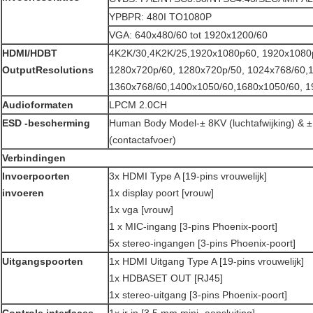
YPBPR: 480I TO1080P
VGA: 640x480/60 tot 1920x1200/60
HDMI/HDBT
4K2K/30,4K2K/25,1920x1080p60, 1920x1080
OutputResolutions
1280x720p/60, 1280x720p/50, 1024x768/60,
1360x768/60,1400x1050/60,1680x1050/60, 1
Audioformaten
LPCM 2.0CH
ESD -bescherming
Human Body Model-± 8KV (luchtafwijking) & 
(contactafvoer)
Verbindingen
Invoerpoorten
3x HDMI Type A [19-pins vrouwelijk]
invoeren
1x display poort [vrouw]
1x vga [vrouw]
1 x MIC-ingang [3-pins Phoenix-poort]
5x stereo-ingangen [3-pins Phoenix-poort]
Uitgangspoorten
1x HDMI Uitgang Type A [19-pins vrouwelijk]
1x HDBASET OUT [RJ45]
1x stereo-uitgang [3-pins Phoenix-poort]