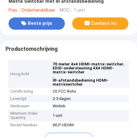
Matrix Switcher met IR afstandsbediening
Prijs：Onderhandelbaar
MOQ：1 unit
Beste prijs
Contact nu
Productomschrijving
,
70 meter 4x4 HDMI-matrix-switcher
EDID-ondersteuning 4X4 HDMI-
matrix-switcher
Hoog licht
,
IR-afstandsbediening HDMI-
matrixswitcher
Certificering
CE FCC Rohs
Levertijd
2-3 dagen
Merknaam
Winlink
Minimum Order
1 unit
Quantity
Model Number
WLP-HDVM