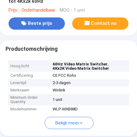
tot 4Kx2k 60Hz
Prijs：Onderhandelbaar
MOQ：1 unit
Beste prijs
Contact nu
Productomschrijving
,
60Hz Video Matrix Switcher
Hoog licht
4Kx2K Video Matrix Switcher
Certificering
CE FCC Rohs
Levertijd
2-3 dagen
Merknaam
Winlink
Minimum Order
1 unit
Quantity
Modelnummer
WLP-MXB88D
Bekijk meer