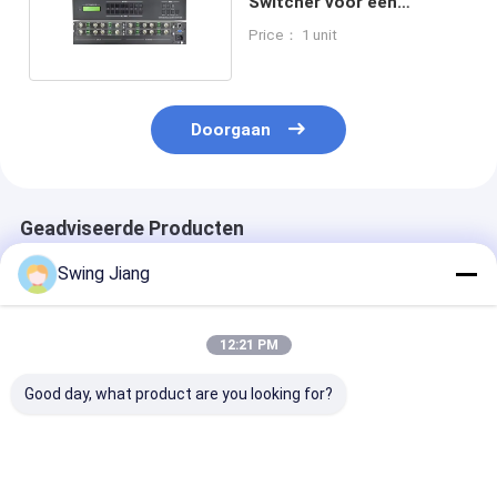
Switcher voor een
resolutie tot 4Kx2k 60Hz
Price： 1 unit
Doorgaan
Geadviseerde Producten
Swing Jiang
12:21 PM
Good day, what product are you looking for?
Naadloze schakeling
8x8 4x4 HDMI Matrix
Rack-montage
Video Matrix
Switcher HDCP-
glasvezelmatr
Switcher met 8
compatibele
HDMI 8x8 met
HDMI-invoerpoorten
Ethernet-
compatibilitei