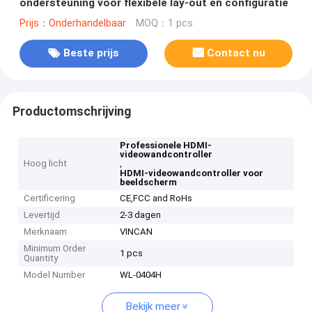
ondersteuning voor flexibele lay-out en configuratie
Prijs：Onderhandelbaar
MOQ：1 pcs
Beste prijs
Contact nu
Productomschrijving
Professionele HDMI-
videowandcontroller
Hoog licht
,
HDMI-videowandcontroller voor
beeldscherm
Certificering
CE,FCC and RoHs
Levertijd
2-3 dagen
Merknaam
VINCAN
Minimum Order
1 pcs
Quantity
Model Number
WL-0404H
Bekijk meer