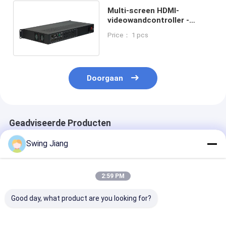
Multi-screen HDMI-
videowandcontroller -
ondersteuning voor
Price： 1 pcs
flexibele lay-out en
configuratie
Doorgaan
Geadviseerde Producten
Swing Jiang
2:59 PM
Good day, what product are you looking for?
8 In 16 Out Hdmi
Geavanceerde HDMI-
7U HDMI