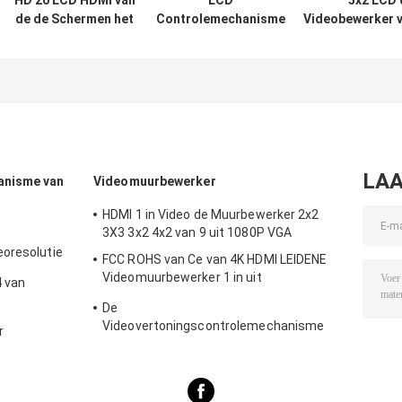
HD 20 LCD HDMI van
LCD
5x2 LCD 
de de Schermen het
Controlemechanisme
Videobewerker v
Smalle Vatting Video
4x4 1 van de
USB HDMI VGA
van de de
Vertonings 3D
van he
Muurschermen van
Videomuur in 16
Muurcontrolem
TV
HDMI Output
Controlemechanisme
4x4 2x2 3x3
LAA
anisme van
Videomuurbewerker
HDMI 1 in Video de Muurbewerker 2x2
3X3 3x2 4x2 van 9 uit 1080P VGA
eoresolutie
FCC ROHS van Ce van 4K HDMI LEIDENE
Videomuurbewerker 1 in uit
 van
Controlemechanisme 4
De
an de de
Videovertoningscontrolemechanisme
r
Single Button Switching van DC12V
HDMI1.4