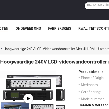
CTEN
ONGEVEER ONS
FABRIEKSREIS
KWALITEITSCONT
e
Hoogwaardige 240V LCD-Videowandcontroller Met 4k HDMI-Uitvoer
Hoogwaardige 240V LCD-videowandcontroller 
Productdetails:
Place of Origin:
Merknaam:
Certificering:
Modelnummer:
Betalen & Verzen