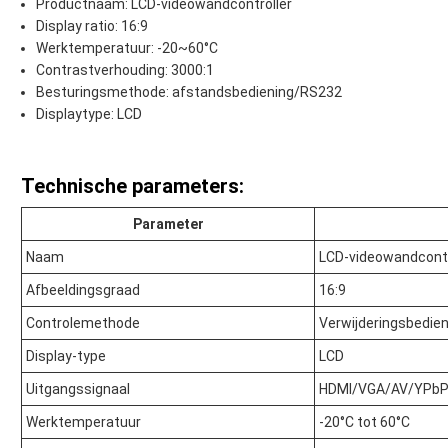
Productnaam: LCD-videowandcontroller
Display ratio: 16:9
Werktemperatuur: -20~60°C
Contrastverhouding: 3000:1
Besturingsmethode: afstandsbediening/RS232
Displaytype: LCD
Technische parameters:
Parameter
Naam
LCD-videowandcontr
Afbeeldingsgraad
16:9
Controlemethode
Verwijderingsbedie
Display-type
LCD
Uitgangssignaal
HDMI/VGA/AV/YPbP
Werktemperatuur
-20°C tot 60°C