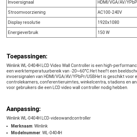
Invoersignaal
HDMI/VGA/AV/YPbP
Stroomvoorziening
AC100-240V
Display resolutie
1920x1080
Energieverbruik
150 W
Toepassingen:
Winlink WL-0404H LCD Video Wall Controller is een high-performan
een werktemperatuurbereik van -20~60°C.Het heeft een beeldsch
invoersignalen van HDMI/VGA/AV/YPbPr/USBHet is geschikt voor e
controlekamers, conferentieruimtes, winkelcentra, stadions en an
voor gebruikers die een LCD video wall controller nodig hebben.
Aanpassing:
Winlink WL-0404H LCD-videowandcontroller
Merknaam
: Winlink
Modelnummer
: WL-0404H