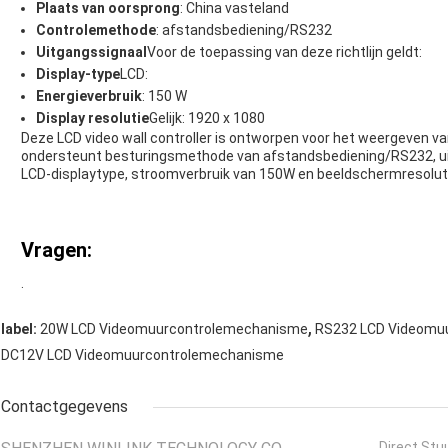
Plaats van oorsprong
: China vasteland
Controlemethode
: afstandsbediening/RS232
Uitgangssignaal
Voor de toepassing van deze richtlijn geldt:
Display-type
LCD:
Energieverbruik
: 150 W
Display resolutie
Gelijk: 1920 x 1080
Deze LCD video wall controller is ontworpen voor het weergeven va
ondersteunt besturingsmethode van afstandsbediening/RS232, 
LCD-displaytype, stroomverbruik van 150W en beeldschermresolut
Vragen:
.
,
label:
20W LCD Videomuurcontrolemechanisme
RS232 LCD Videomu
DC12V LCD Videomuurcontrolemechanisme
Contactgegevens
Direct Stu