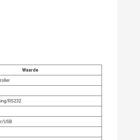
Waarde
oller
ning/RS232
r/USB