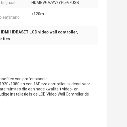
tsignaal:
HDMI/VGA/AV/YPbPr/USB
≤120m
oleafstand:
HDMI HDBASET LCD video wall controller
,
aties
ehoeften van professionele
920x1080 en een 16Deze controller is ideaal voor
re ruimtes die een hoge kwaliteit video- en
ge installatie is de LCD Video Wall Controller de