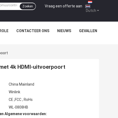
Vraag een offerte aan
|
Zoeken
Dutch
ROLE
CONTACTEER ONS
NIEUWS
GEVALLEN
poort
met 4k HDMI-uitvoerpoort
China Mainland
Winlink
CE ,FCC , RoHs
WL-0808HB
den Algemene voorwaarden: