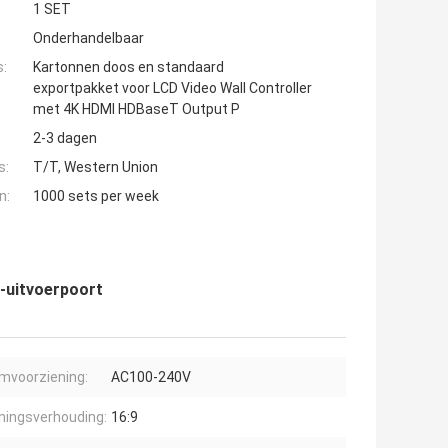
1 SET
Onderhandelbaar
s:
Kartonnen doos en standaard
exportpakket voor LCD Video Wall Controller
met 4K HDMI HDBaseT Output P
2-3 dagen
s:
T/T, Western Union
n:
1000 sets per week
-uitvoerpoort
mvoorziening:
AC100-240V
ningsverhouding:
16:9