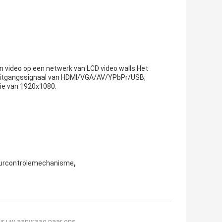
n video op een netwerk van LCD video walls.Het
uitgangssignaal van HDMI/VGA/AV/YPbPr/USB,
ie van 1920x1080.
,
urcontrolemechanisme
ur uw aanvraag naar ons