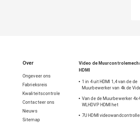
Over
Video de Muurcontrolemech
HDMI
Ongeveer ons
1 in 4 uit HDMI 1,4 van de de
Fabrieksreis
Muurbewerker van 4k de Vid
Kwaliteitscontrole
3840X2160
Van de de Muurbewerker 4x4
Contacteer ons
WLHDVP HDMI het
Nieuws
Videocontrolemechanisme v
7U HDMI videowandcontrolle
Machtsmatrijs Dubbele
Sitemap