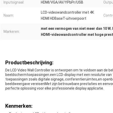
Inputsignaal:
HDMI/VGA/AV/YPbPr/USB
Outpu
LCD-videowandcontroller met 4K
Naam:
Contr
HDMI HDBaseT-uitvoerpoort
met een vermogen van niet meer dan 10 W
,
Markeren:
HDMI-videowandcontroller met hoge prest
Productbeschrijving:
De LCD Video Wall Controller is ontworpen om te voldoen aan de b
beeldschermtoepassingen.een LCD-display met een resolutie van 1
toepassingen zoals digitale signage, conferentieruimtes,en openba
beeldweergave vereisenMet zijn betrouwbare prestaties en eenvoudi
perfecte oplossing voor elke professionele display applicatie.
Kenmerken: