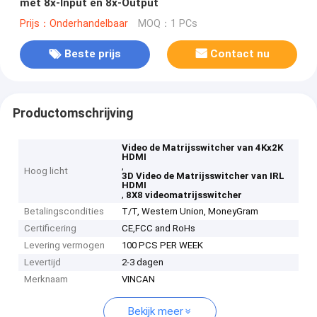
met 8x-Input en 8x-Output
Prijs：Onderhandelbaar
MOQ：1 PCs
Beste prijs
Contact nu
Productomschrijving
Video de Matrijsswitcher van 4Kx2K
HDMI
,
Hoog licht
3D Video de Matrijsswitcher van IRL
HDMI
,
8X8 videomatrijsswitcher
Betalingscondities
T/T, Western Union, MoneyGram
Certificering
CE,FCC and RoHs
Levering vermogen
100 PCS PER WEEK
Levertijd
2-3 dagen
Merknaam
VINCAN
Bekijk meer