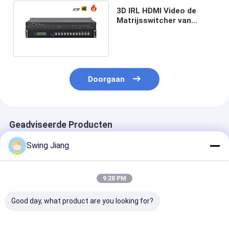
3D IRL HDMI Video de
Matrijsswitcher van
4Kx2K 8X8 met 8x-Input
en 8x-Output
Doorgaan
Geadviseerde Producten
Swing Jiang
9:28 PM
Good day, what product are you looking for?
Naadloze schakeling
8x8 4x4 HDMI Matrix
Rack-montage