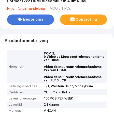
Formaat2x2 HDMI Videomuur in 4 uit RJ45
Prijs：Onderhandelbaar
MOQ：1 PCs
Beste prijs
Contact nu
Productomschrijving
,
PCM 2
0 Video de Muurcontrolemechanisme
van HDMI
,
Hoog licht
Video de Muurcontrolemechanisme
2x2 van HDMI
,
Video de Muurcontrolemechanisme
van RJ45 LCD
Betalingscondities
T/T, Western Union, MoneyGram
Certificering
CE,FCC and RoHs
Levering vermogen
100 PCS PER WEEK
Levertijd
2-3 dagen
Merknaam
VINCAN