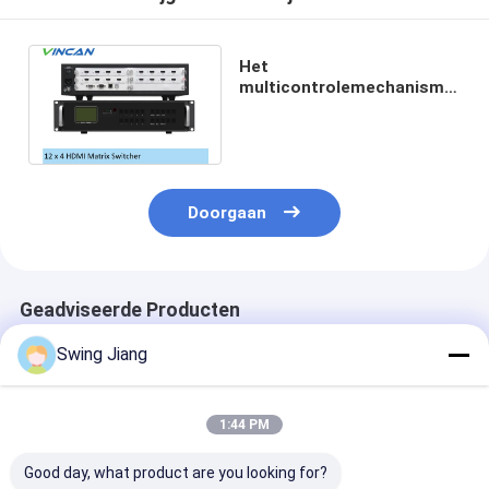
Het
multicontrolemechanisme
LCD 12 van de Formaat2x2
HDMI Videomuur in 4 uit
RJ45
Doorgaan
Geadviseerde Producten
Swing Jiang
1:44 PM
Good day, what product are you looking for?