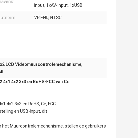
havens:
input, 1xAV-input, 1xUSB
putnorm:
VRIEND, NTSC
x2 LCD Videomuurcontrolemechanisme
,
MI
2 4x1 4x2 3x3 en RoHS-FCC van Ce
x1 4x2 3x3 en RoHS, Ce, FCC
elling en USB-input, dit
an het Muurcontrolemechanisme, stellen de gebruikers