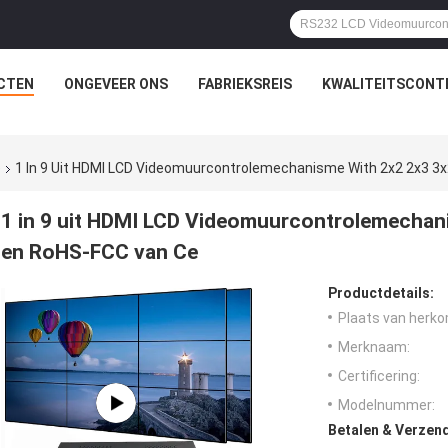
CTEN
ONGEVEER ONS
FABRIEKSREIS
KWALITEITSCONT
e
1 In 9 Uit HDMI LCD Videomuurcontrolemechanisme With 2x2 2x3 3
1 in 9 uit HDMI LCD Videomuurcontrolemechan
en RoHS-FCC van Ce
Productdetails:
Plaats van herko
Merknaam:
Certificering:
Modelnummer:
Betalen & Verzen