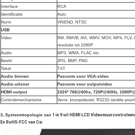
Interface
RCA
Identificatie
Auto
Norm
VRIEND, NTSC
USB
Video
RM, RMVB, AVI, WMV, MOV, MP4, FLV, 
resolutie tot 1080P
Audio
MP3, WMA, FLAC etc.
Beeld
JPG, BMP, PNG
Tekst
TXT
Audio binnen
Pasvorm voor VGA-video
Audio-uitvoer
Pasvorm voor outputvideo
HDMI-output
1024* 768@60hz, 720P@60Hz, 1080P
Controlemechanisme
Verre, knoopsleutel, RS232-seriële poort
3, Systeemtopologie van
1 in 9 uit HDMI LCD Videomuurcontroleme
En RoHS-FCC van Ce
: