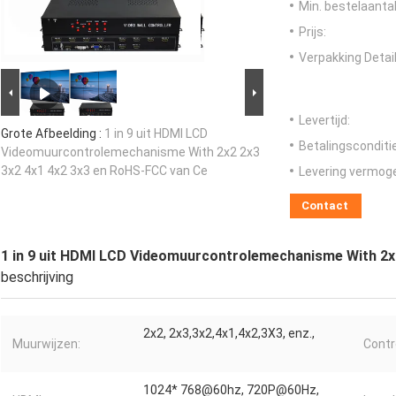
Min. bestelaantal
Prijs:
Verpakking Detail
Levertijd:
Grote Afbeelding :
1 in 9 uit HDMI LCD
Betalingsconditi
Videomuurcontrolemechanisme With 2x2 2x3
3x2 4x1 4x2 3x3 en RoHS-FCC van Ce
Levering vermog
Contact
1 in 9 uit HDMI LCD Videomuurcontrolemechanisme With 2x
beschrijving
2x2, 2x3,3x2,4x1,4x2,3X3, enz.,
Muurwijzen:
Cont
1024* 768@60hz, 720P@60Hz,