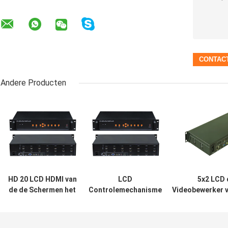
Andere Producten
HD 20 LCD HDMI van
LCD
5x2 LCD 
de de Schermen het
Controlemechanisme
Videobewerker v
Smalle Vatting Video
4x4 1 van de
USB HDMI VGA
van de de
Vertonings 3D
van he
Muurschermen van
Videomuur in 16
Muurcontrolem