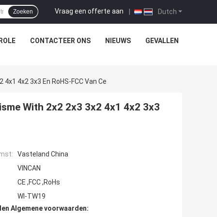
Vraag een offerte aan
|
Dutch
Zoeken
ROLE
CONTACTEER ONS
NIEUWS
GEVALLEN
x2 4x1 4x2 3x3 En RoHS-FCC Van Ce
isme With 2x2 2x3 3x2 4x1 4x2 3x3
mst:
Vasteland China
VINCAN
CE ,FCC ,RoHs
Wl-TW19
den Algemene voorwaarden: