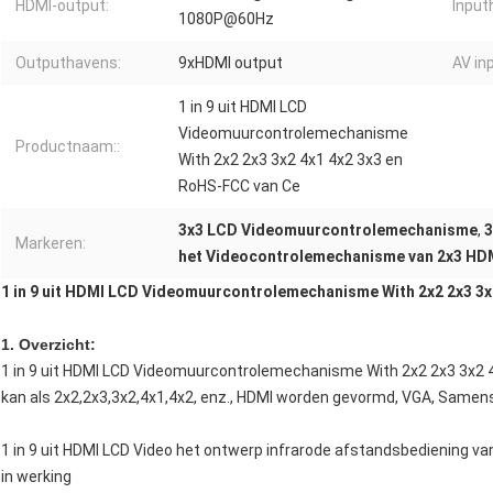
HDMI-output:
Input
1080P@60Hz
Outputhavens:
9xHDMI output
AV in
1 in 9 uit HDMI LCD
Videomuurcontrolemechanisme
Productnaam::
With 2x2 2x3 3x2 4x1 4x2 3x3 en
RoHS-FCC van Ce
3x3 LCD Videomuurcontrolemechanisme
,
3
Markeren:
het Videocontrolemechanisme van 2x3 HD
1 in 9 uit HDMI LCD Videomuurcontrolemechanisme With 2x2 2x3 3x
1. Overzicht:
1 in 9 uit HDMI LCD Videomuurcontrolemechanisme With 2x2 2x3 3x2 4
kan als 2x2,2x3,3x2,4x1,4x2, enz., HDMI worden gevormd, VGA, Samenst
1 in 9 uit HDMI LCD Video het ontwerp infrarode afstandsbediening v
in werking