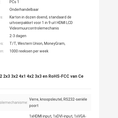
:
PCs 1
Onderhandelbaar
s:
Karton in dozen doend, standaard de
uitvoerpakket voor 1 in 9 uit HDMI LCD
Videomuurcontrolemechanis
2-3 dagen
es:
T/T, Western Union, MoneyGram,
en:
1000 reeksen per week
2 2x3 3x2 4x1 4x2 3x3 en RoHS-FCC van Ce
Verre, knoopsleutel, RS232-seriële
rolemechanisme:
poort
1xHDMI input, 1xDVI-input, 1xVGA-