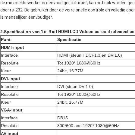
de mozaïekbewerker is eenvoudiger, intuïtief, kan het ook worden ge
door rs-232. De gebruiker door de verre snelle controle en volledig oper
is menselijker, eenvoudiger.
2.Specification van
1 in 9 uit HDMI LCD Videomuurcontrolemecha
Punt
Specificatie
HDMI-input
Interface
HDMI (steun HDCP1.3 en DVI1.0)
Resolutie
Tot 1920* 1080@60Hz
Kleur
24bit, 16.77M
DVI-input
Interface
DVI (steun DVI1.0)
Resolutie
Tot 1920* 1080@60Hz
Kleur
24bit, 16.77M
VGA-input
Interface
DB15
Resolutie
800*600 aan 1920* 1080@60Hz
AV input