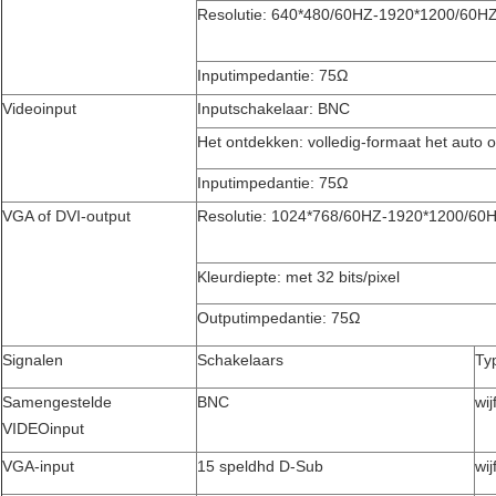
Resolutie: 640*480/60HZ-1920*1200/60H
Inputimpedantie: 75Ω
Videoinput
Inputschakelaar: BNC
Het ontdekken: volledig-formaat het auto 
Inputimpedantie: 75Ω
VGA of DVI-output
Resolutie: 1024*768/60HZ-1920*1200/60
Kleurdiepte: met 32 bits/pixel
Outputimpedantie: 75Ω
Signalen
Schakelaars
Ty
Samengestelde
BNC
wij
VIDEOinput
VGA-input
15 speldhd D-Sub
wij