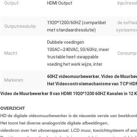
Output:
HDMI Output
Inputresol
1920*1200/60HZ (compatibel
de softwa
Outputresolutie:
met standaardresolutie)
systeemco
Dubbele voedingen
100AC~240VAC, 50/60Hz, meer
Macht:
Consumpt
trustable heet-swappable
voeding het werk wijze, inter
60HZ videomuurbewerker
,
Video de Muurbe
Markeren:
Het Videocontrolemechanisme van TCP HD
Video de Muurbewerker 8 van HDMI 1920*1200 60HZ Kanalen in 12 K
OVERZICHT
HD de digitale videomuurbewerker is de nieuwste versie van beeldco
Het toont het diverse analogon/de digitale afbeeldingen,
videobron over het uitvoerapparaat: LCD muur, toezichtsysteem of an