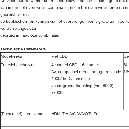
De videomuurbewerker keurt gloednieuw modulair concept goed dat de
kan in om het even welke combinatie, in om het even welke orde en 
gebruikt; voorts
de beeldschermen kunnen via het overbrengen van signaal aan veel
worden aangesloten
gebruikt in naadloze combinatie.
Technische Parameters
Modelreeks
Met CBD
Ge
Functiebeschrijving
4channel CBD, 16channel
6U
AV, compatibel met ultrahoge resolutie
16
4000/de Dynamische
achtergrondafbeelding (van 8000)
x2000
(Facultatief) inputsignaal
HDMI/DVI/VGA/AV/YPbPr