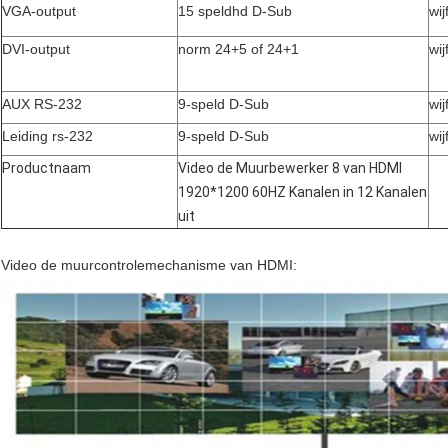
VGA-output
15 speldhd D-Sub
wij
DVI-output
norm 24+5 of 24+1
wij
AUX RS-232
9-speld D-Sub
wij
Leiding rs-232
9-speld D-Sub
wij
Productnaam
Video de Muurbewerker 8 van HDMI
1920*1200 60HZ Kanalen in 12 Kanalen
uit
Video de muurcontrolemechanisme van HDMI: