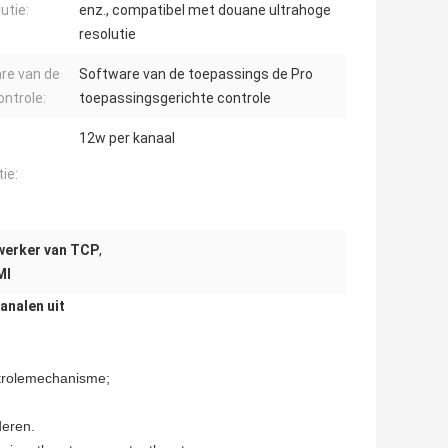
utie:
enz., compatibel met douane ultrahoge
resolutie
re van de
Software van de toepassings de Pro
ntrole:
toepassingsgerichte controle
12w per kanaal
ie:
werker van TCP
,
MI
analen uit
ntrolemechanisme;
deren.