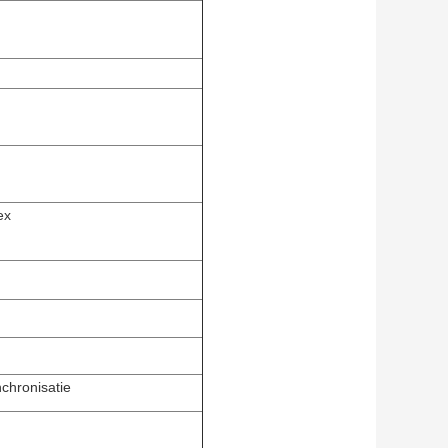
ex
nchronisatie