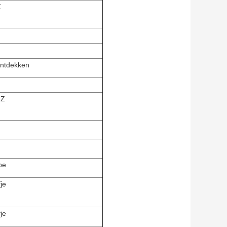
Z
ontdekken
HZ
pe
fje
fje