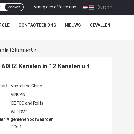
Vraag een offerte aan
|
Dutch
Zoeken
ROLE
CONTACTEER ONS
NIEUWS
GEVALLEN
 In 12 Kanalen Uit
60HZ Kanalen in 12 Kanalen uit
mst:
Vasteland China
VINCAN
CE,FCC and RoHs
Wl-HDVP
den Algemene voorwaarden:
:
PCs 1