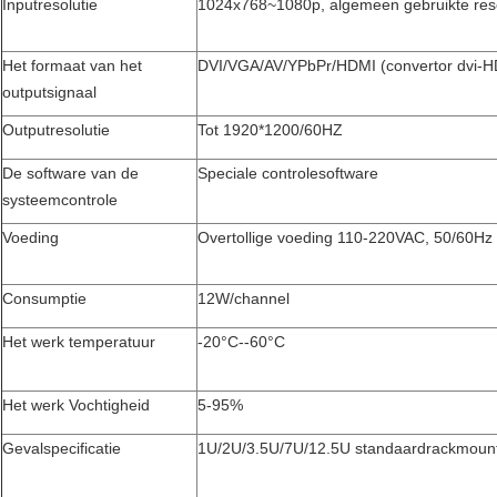
Inputresolutie
1024x768~1080p, algemeen gebruikte reso
Het formaat van het
DVI/VGA/AV/YPbPr/HDMI (convertor dvi-H
outputsignaal
Outputresolutie
Tot 1920*1200/60HZ
De software van de
Speciale controlesoftware
systeemcontrole
Voeding
Overtollige voeding 110-220VAC, 50/60Hz
Consumptie
12W/channel
Het werk temperatuur
-20°C--60°C
Het werk Vochtigheid
5-95%
Gevalspecificatie
1U/2U/3.5U/7U/12.5U standaardrackmoun