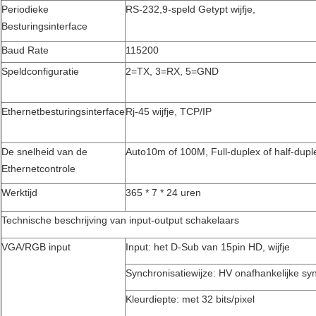
Periodieke
RS-232,9-speld Getypt wijfje,
Besturingsinterface
Baud Rate
115200
Speldconfiguratie
2=TX, 3=RX, 5=GND
Ethernetbesturingsinterface
Rj-45 wijfje, TCP/IP
De snelheid van de
Auto10m of 100M, Full-duplex of half-dupl
Ethernetcontrole
Werktijd
365 * 7 * 24 uren
Technische beschrijving van input-output schakelaars
VGA/RGB input
Input: het D-Sub van 15pin HD, wijfje
Synchronisatiewijze: HV onafhankelijke sy
Kleurdiepte: met 32 bits/pixel