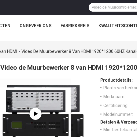
CTEN
ONGEVEER ONS
FABRIEKSREIS
KWALITEITSCONT
van HDMI
Video De Muurbewerker 8 Van HDMI 1920*1200 60HZ Kanalen
Video de Muurbewerker 8 van HDMI 1920*1200 
Productdetails:
Plaats van herko
Merknaam:
Certificering:
Modelnummer:
Betalen & Verzen
Min. bestelaantal