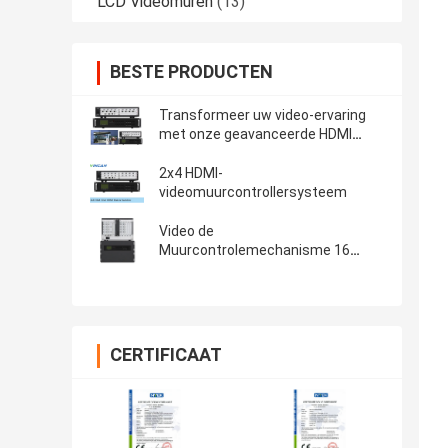
LCD Videomuren
(13)
BESTE PRODUCTEN
Transformeer uw video-ervaring
met onze geavanceerde HDMI
video wall controller
2x4 HDMI-
videomuurcontrollersysteem
Video de
Muurcontrolemechanisme 16
Output 18 van 7U 4x4 3x5 3x4 2x2
3x3 DVI VGA SDI HDMI van CH de
Input van CH
CERTIFICAAT