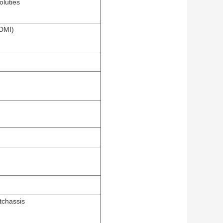
luties
DMI)
tchassis