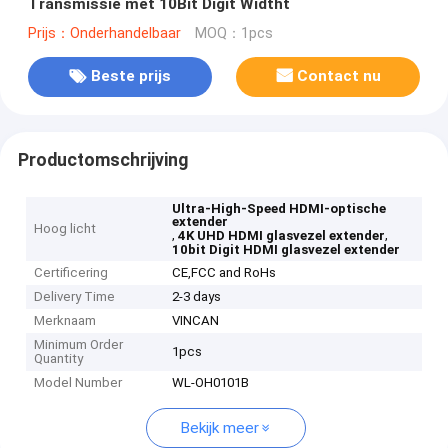
Transmissie met 10Bit Digit Widtht
Prijs：Onderhandelbaar
MOQ：1pcs
Beste prijs
Contact nu
Productomschrijving
Ultra-High-Speed HDMI-optische
extender
Hoog licht
,
,
4K UHD HDMI glasvezel extender
10bit Digit HDMI glasvezel extender
Certificering
CE,FCC and RoHs
Delivery Time
2-3 days
Merknaam
VINCAN
Minimum Order
1pcs
Quantity
Model Number
WL-OH0101B
Bekijk meer