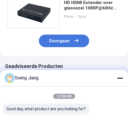
HD HDMI Extender over
glasvezel 1080P@60Hz
Transmissie met 10Bit
Price： 1pcs
Digit Widtht
Doorgaan
Geadviseerde Producten
Swing Jiang
11:50 AM
Good day, what product are you looking for?
Op maat gemaakte
2-kanaals 3G-SDI
2-kanaals 3G-
glasvezel-
naar
glasvezelexte