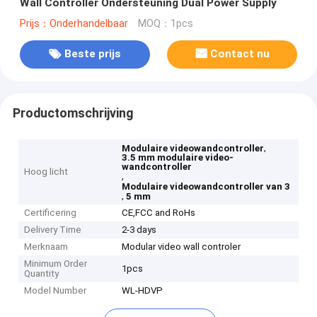
Wall Controller Ondersteuning Dual Power Supply
Prijs：Onderhandelbaar
MOQ：1pcs
Beste prijs
Contact nu
Productomschrijving
,
Modulaire videowandcontroller
3.5 mm modulaire video-
wandcontroller
Hoog licht
,
Modulaire videowandcontroller van 3
,
5 mm
Certificering
CE,FCC and RoHs
Delivery Time
2-3 days
Merknaam
Modular video wall controler
Minimum Order
1pcs
Quantity
Model Number
WL-HDVP