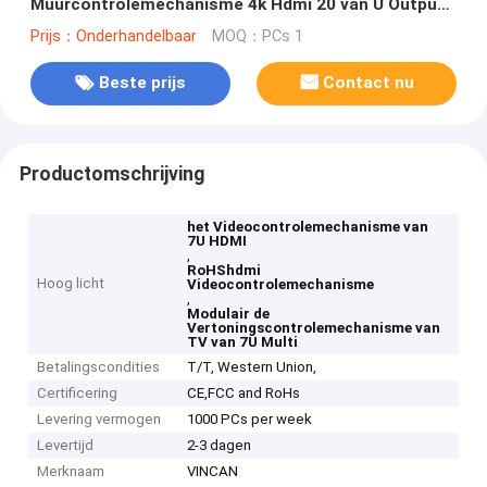
Muurcontrolemechanisme 4k Hdmi 20 van U Output
40 in
Prijs：Onderhandelbaar
MOQ：PCs 1
Beste prijs
Contact nu
Productomschrijving
het Videocontrolemechanisme van
7U HDMI
,
RoHShdmi
Hoog licht
Videocontrolemechanisme
,
Modulair de
Vertoningscontrolemechanisme van
TV van 7U Multi
Betalingscondities
T/T, Western Union,
Certificering
CE,FCC and RoHs
Levering vermogen
1000 PCs per week
Levertijd
2-3 dagen
Merknaam
VINCAN