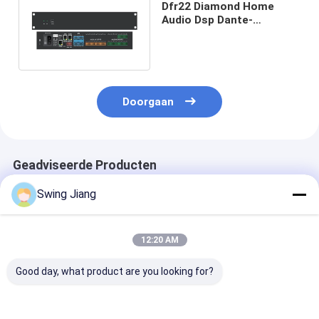
Dfr22 Diamond Home
Audio Dsp Dante-
Controlemechanisme
Audio Control Lc 8i
Doorgaan
Geadviseerde Producten
Swing Jiang
12:20 AM
Good day, what product are you looking for?
Modulaire DSP-
Matrix DSP
Paging Micro
processor Dante
Processor Open
System Dante