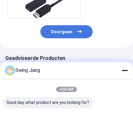
van USB3.0 HDMI
Doorgaan
Geadviseerde Producten
Swing Jiang
4:50 AM
Good day, what product are you looking for?
Hoogwaardige 100m
MPO-vezelkabel DVI-
HDCP V2.3 M
HDMI-vezeloptische
standaardsignaalpoort
HDMI
kabel ondersteunt
Compatibel met DP
glasvezelkabe
4K-resolutie en
1.4 Protocol
voor HDR Dolb