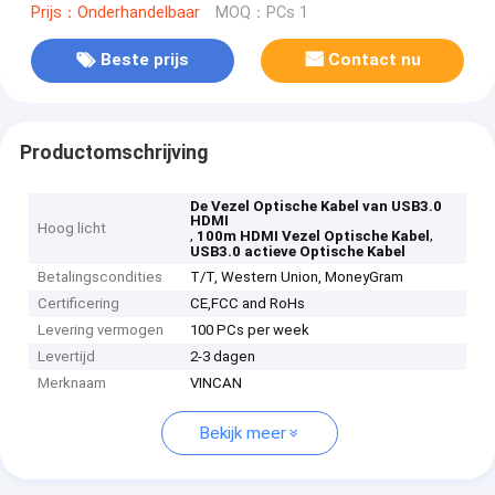
Prijs：Onderhandelbaar
MOQ：PCs 1
Beste prijs
Contact nu
Productomschrijving
De Vezel Optische Kabel van USB3.0
HDMI
Hoog licht
,
,
100m HDMI Vezel Optische Kabel
USB3.0 actieve Optische Kabel
Betalingscondities
T/T, Western Union, MoneyGram
Certificering
CE,FCC and RoHs
Levering vermogen
100 PCs per week
Levertijd
2-3 dagen
Merknaam
VINCAN
Bekijk meer